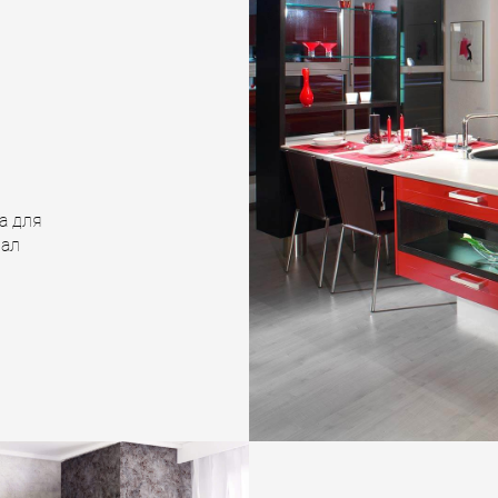
а для
нал