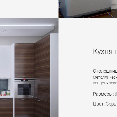
Кухня 
Столешни
металлическ
канцелярски
Размеры:
(
Цвет:
Серы