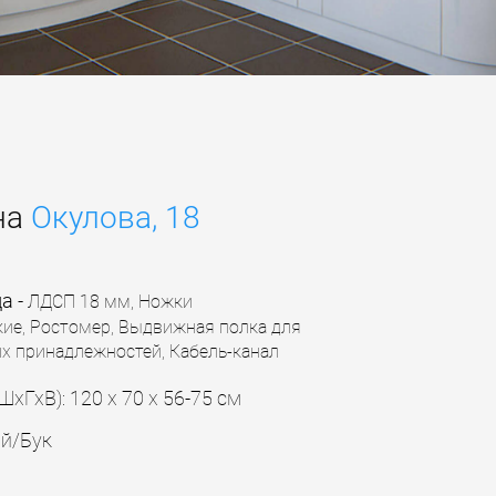
на
Окулова, 18
ца
-
ЛДСП 18 мм,
Ножки
ие, Ростомер, Выдвижная полка для
х принадлежностей, Кабель-канал
ШхГхВ): 120 х 70 х 56-75 см
й/Бук