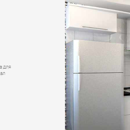
а для
нал