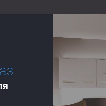
каз
ля